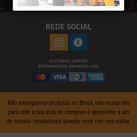
REDE SOCIAL
ACEITAMOS CARTÃO
INTERNACIONAL EM NOSSA LOJA
Não entregamos produtos no Brasil, use nosso site
para criar a sua lista de compras e apresente a um
de nossos vendedores quando você vier nos visitar.