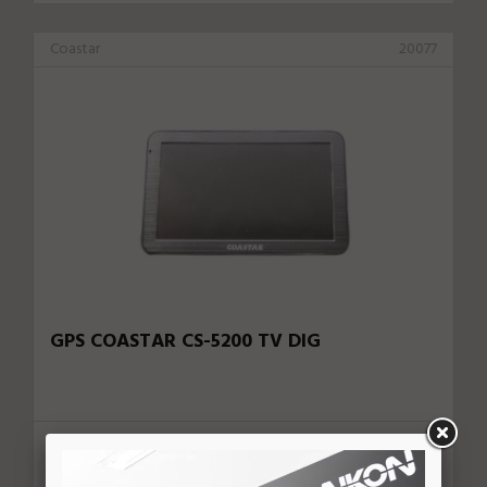
Coastar
20077
GPS COASTAR CS-5200 TV DIG
U$ 89,00