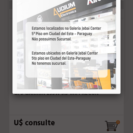
Garmin
19583
GPS GARMIN 295W 3.5 WIFI RECON
U$ consulte