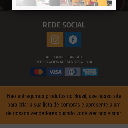
REDE SOCIAL
ACEITAMOS CARTÃO
INTERNACIONAL EM NOSSA LOJA
Não entregamos produtos no Brasil, use nosso site
para criar a sua lista de compras e apresente a um
de nossos vendedores quando você vier nos visitar.