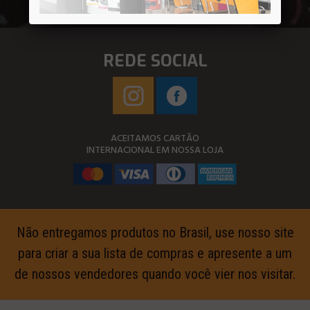
REDE SOCIAL
ACEITAMOS CARTÃO
INTERNACIONAL EM NOSSA LOJA
Não entregamos produtos no Brasil, use nosso site
para criar a sua lista de compras e apresente a um
de nossos vendedores quando você vier nos visitar.