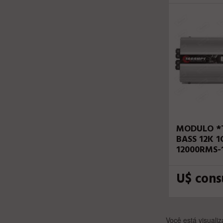
MODULO *
BASS 12K 
12000RMS-
1CH
U$ cons
Você está visualiz