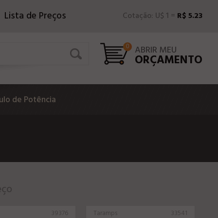
Lista de Preços
Cotação: U$ 1 =
R$ 5.23
0
ABRIR MEU
ORÇAMENTO
lo de Potência
eço
39376
Taramps
33541