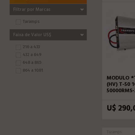
Filtrar por Marcas
Taramps
Faixa de Valor US$
216 a 433
432 a 649
648 a 865
864 a 1081
MODULO *
(HV) T-50 
50000RMS-
U$ 290,
Taramps