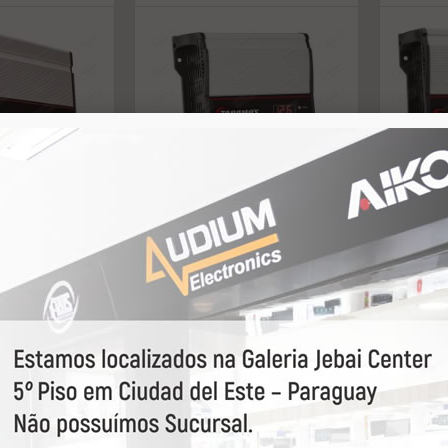
TARAMPS
MODULO *TARAMPS
MODU
SP-3000
DSP-1600 2OHMS
DSP-3
0RMS 1CH
1600RMS 1CH
3000R
ulte
U$ consulte
U$ c
23504
Taramps
70447
Taramps