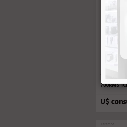
MODULO *
T-700HP 2
700RMS 1C
U$ cons
Taramps