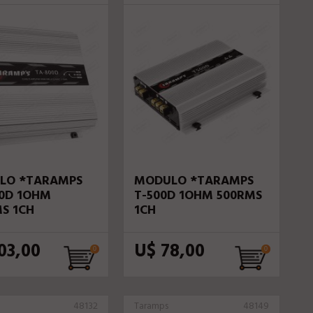
LO *TARAMPS
MODULO *TARAMPS
0D 1OHM
T-500D 1OHM 500RMS
S 1CH
1CH
03,00
U$ 78,00
48132
Taramps
48149