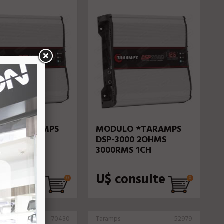
LO *TARAMPS
MODULO *TARAMPS
000 1OHM
DSP-3000 2OHMS
MS 1CH
3000RMS 1CH
onsulte
U$ consulte
70430
Taramps
52979