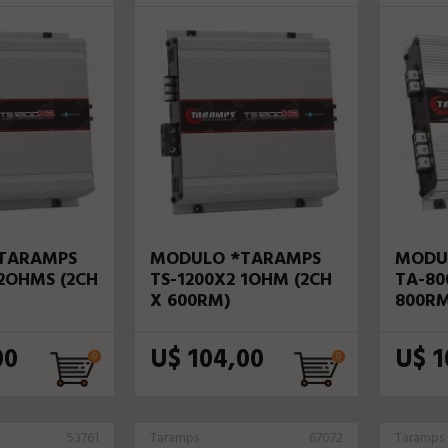
TARAMPS
MODULO *TARAMPS
MODU
 2OHMS (2CH
TS-1200X2 1OHM (2CH
TA-80
X 600RM)
800RM
00
U$ 104,00
U$ 1
53761
Taramps
67072
Taramps