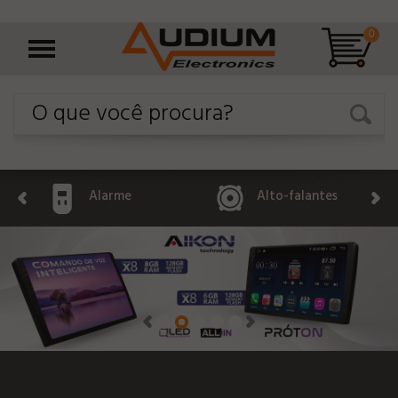
0
Alarme
Alto-falantes