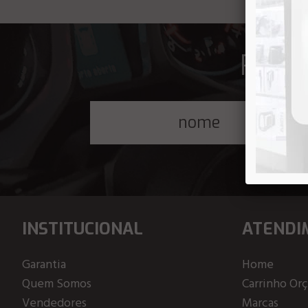
Receb
INSTITUCIONAL
ATENDI
Garantia
Home
Quem Somos
Carrinho Or
Vendedores
Marcas