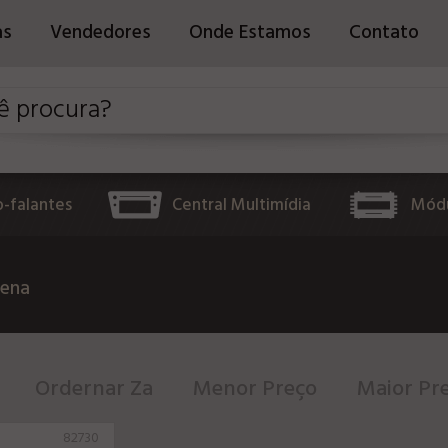
as
Vendedores
Onde Estamos
Contato
o-falantes
Central Multimídia
Módu
tena
Ordernar Za
Menor Preço
Maior Pr
82730