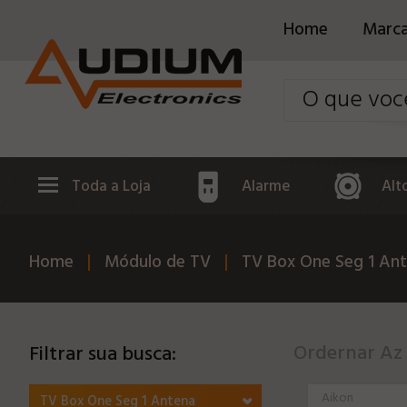
Home
Marc
Toda a Loja
Alarme
Alt
Home
Módulo de TV
TV Box One Seg 1 An
Ordernar Az
Filtrar sua busca:
Aikon
TV Box One Seg 1 Antena