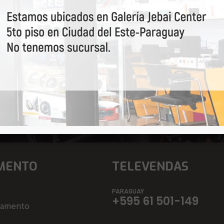
a por primeiro nossas o
MENTO
TELEVENDAS
PARAGUAY
+595 61 501-149
çamento