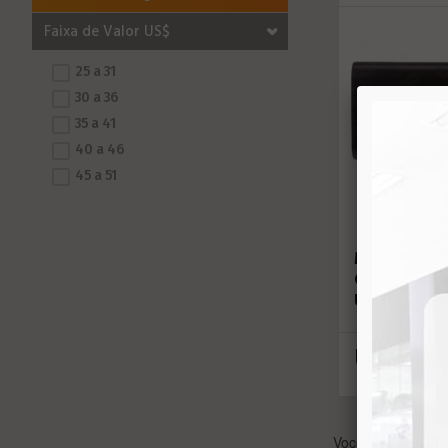
Faixa de Valor US$
25 a 31
30 a 36
35 a 41
40 a 46
45 a 51
MULT AIKO
ONE SEG 1
UN1 SEM A
U$ cons
Você está visualiz