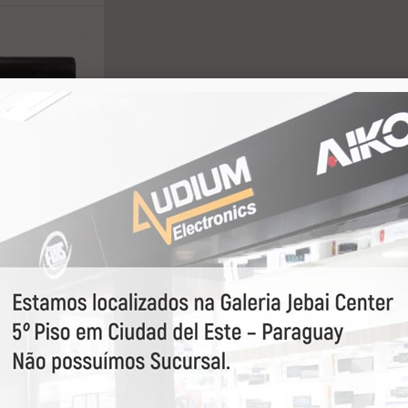
N TV BOX
ANT AKS-
CESSORIOS
ulte
ando 1 do total de 1 registros