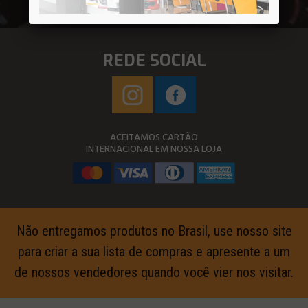
REDE SOCIAL
ACEITAMOS CARTÃO
INTERNACIONAL EM NOSSA LOJA
Não entregamos produtos no Brasil, use nosso site
para criar a sua lista de compras e apresente a um
de nossos vendedores quando você vier nos visitar.