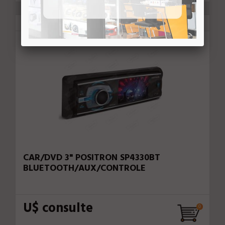
Positron
72502
CAR/DVD 3" POSITRON SP4330BT
BLUETOOTH/AUX/CONTROLE
U$ consulte