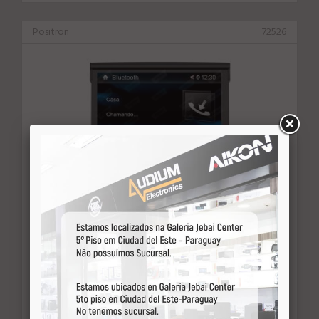
Positron
72526
CAR/DVD RET. POSITRON SP6720DTV 7" TV
DIGITAL
U$ consulte