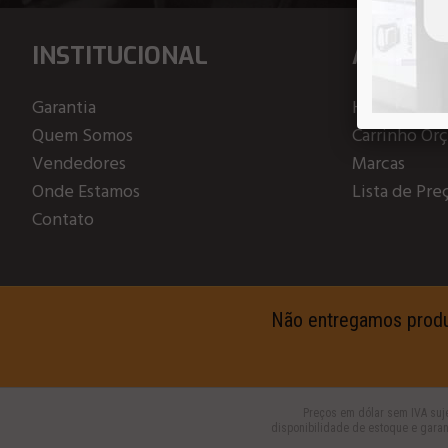
INSTITUCIONAL
ATENDI
Garantia
Home
Quem Somos
Carrinho Or
Vendedores
Marcas
Onde Estamos
Lista de Pre
Contato
Não entregamos produto
Preços em dólar sem IVA suje
disponibilidade de estoque e garan