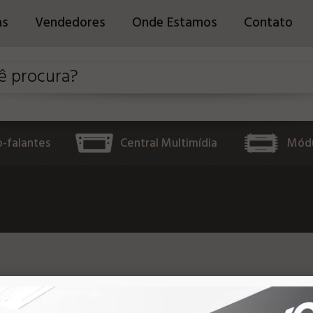
as
Vendedores
Onde Estamos
Contato
o-falantes
Central Multimídia
Módu