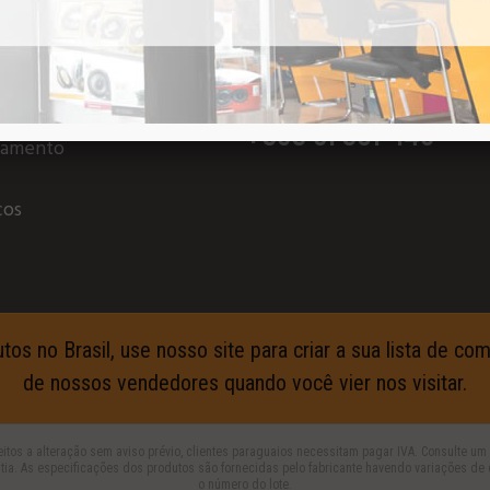
MENTO
TELEVENDAS
PARAGUAY
+595 61 501-149
çamento
ços
s no Brasil, use nosso site para criar a sua lista de c
de nossos vendedores quando você vier nos visitar.
itos a alteração sem aviso prévio, clientes paraguaios necessitam pagar IVA. Consulte 
tia. As especificações dos produtos são fornecidas pelo fabricante havendo variações de 
o número do lote.