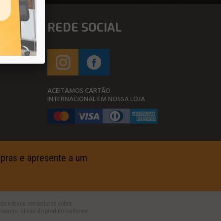
REDE SOCIAL
ACEITAMOS CARTÃO
INTERNACIONAL EM NOSSA LOJA
ompras e apresente a um
um de nossos vendedores sobre
características do produto conforme