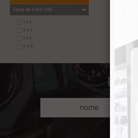
Faixa de Valor US$
1 a 3
2 a 4
3 a 5
4 a 6
Receb