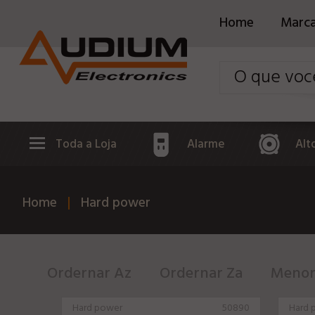
Home
Marc
Toda a Loja
Alarme
Alt
Home
Hard power
Ordernar Az
Ordernar Za
Menor
Hard power
50890
Hard 