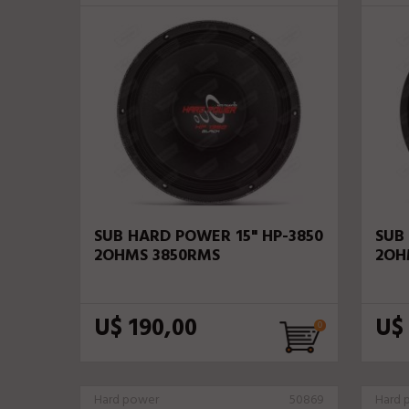
SUB HARD POWER 15" HP-3850
SUB
2OHMS 3850RMS
2OH
U$ 190,00
U$
Hard power
50869
Hard 