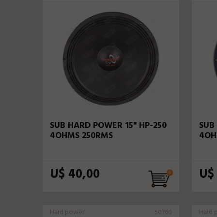
SUB HARD POWER 15" HP-250
SUB
4OHMS 250RMS
4OH
U$ 40,00
U$
Hard power
50760
Hard 