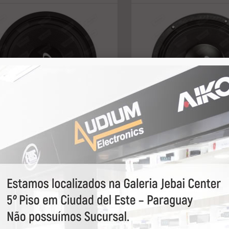
 HARD POWER 15" HP-
SUB HARD POWER 12"
0-BK 4OHMS 3250RMS
4OHMS 1850RMS
 consulte
U$ consulte
power
50838
Hard power