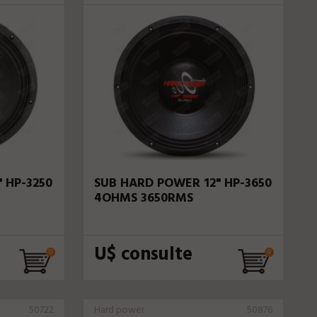
 HP-3250
SUB HARD POWER 12" HP-3650
4OHMS 3650RMS
U$ consulte
50722
Hard power
50876