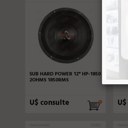
SUB HARD POWER 12" HP-1850
SUB
2OHMS 1850RMS
145
U$ consulte
U$
Hard power
50852
Hard 