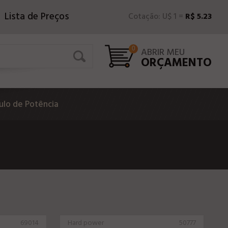
Lista de Preços
Cotação: U$ 1 =
R$ 5.23
0
ABRIR MEU
ORÇAMENTO
lo de Potência
69014
Hard power
50777