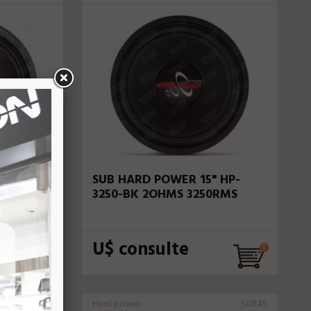
 HP-1850
SUB HARD POWER 15" HP-
3250-BK 2OHMS 3250RMS
U$ consulte
69007
Hard power
50845