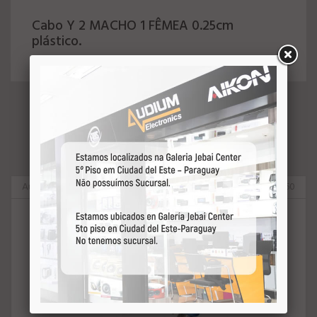
Cabo Y 2 MACHO 1 FÊMEA 0.25cm
plástico.
VEJA MAIS
Audium Performance
75060