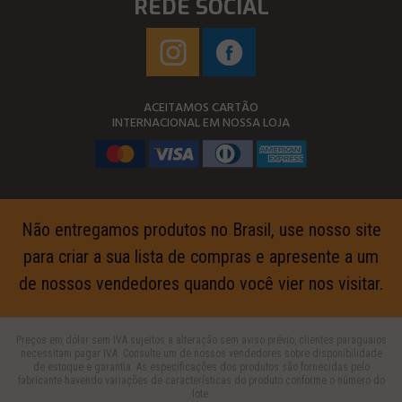
REDE SOCIAL
ACEITAMOS CARTÃO
INTERNACIONAL EM NOSSA LOJA
Não entregamos produtos no Brasil, use nosso site
para criar a sua lista de compras e apresente a um
de nossos vendedores quando você vier nos visitar.
Preços em dólar sem IVA sujeitos a alteração sem aviso prévio, clientes paraguaios
necessitam pagar IVA. Consulte um de nossos vendedores sobre disponibilidade
de estoque e garantia. As especificações dos produtos são fornecidas pelo
fabricante havendo variações de características do produto conforme o número do
lote.