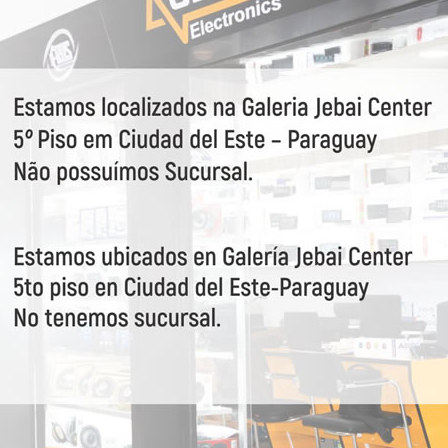
VEJA MAIS
22132
Aikon
52450
Aikon