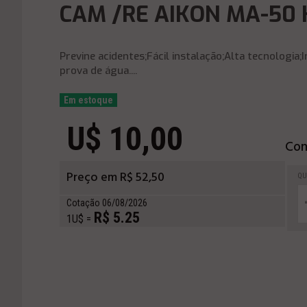
CAM /RE AIKON MA-50 
Previne acidentes;Fácil instalação;Alta tecnolog
prova de água....
Em estoque
U$ 10,00
Com
Preço em R$ 52,50
QU
Cotação 06/08/2026
R$ 5.25
1U$ =