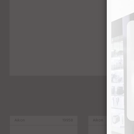
Aikon
19958
Aikon