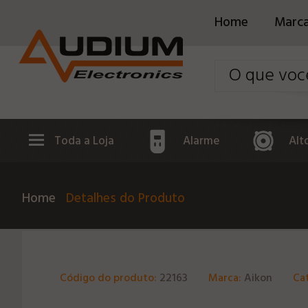
Home
Marc
Toda a Loja
Alarme
Alt
Home
Detalhes do Produto
Código do produto:
22163
Marca:
Aikon
Ca