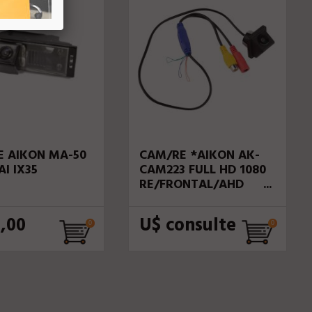
 AIKON MA-50
CAM/RE *AIKON AK-
I IX35
CAM223 FULL HD 1080
RE/FRONTAL/AHD
TARTARUGA
QUADRADA
,00
U$ consulte