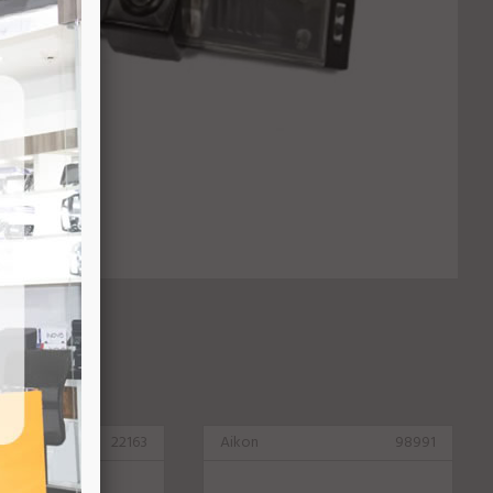
22163
Aikon
98991