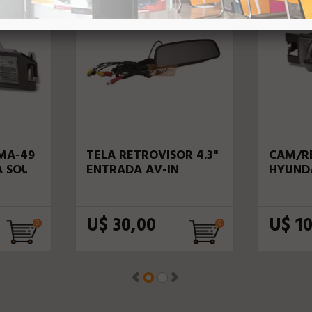
MA-49
TELA RETROVISOR 4.3"
CAM/RE
A SOUL
ENTRADA AV-IN
HYUNDA
U$ 30,00
U$ 10