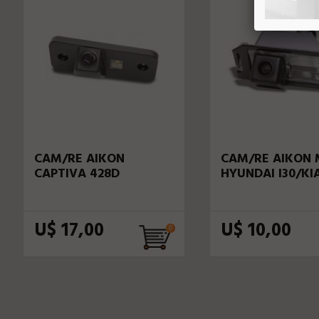
CAM/RE AIKON
CAM/RE AIKON 
CAPTIVA 428D
HYUNDAI I30/KI
U$ 17,00
U$ 10,00