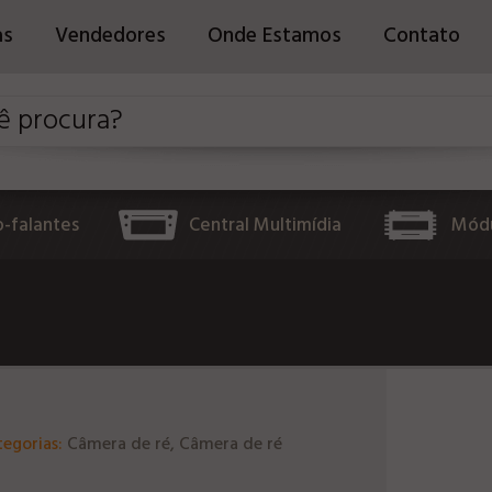
as
Vendedores
Onde Estamos
Contato
o-falantes
Central Multimídia
Módu
tegorias:
Câmera de ré, Câmera de ré