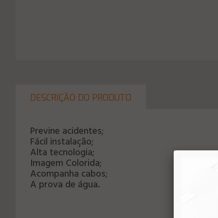
DESCRIÇÄO DO PRODUTO
Previne acidentes;
Fácil instalação;
Alta tecnologia;
Imagem Colorida;
Acompanha cabos;
A prova de água.