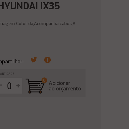
HYUNDAI IX35
ia;Imagem Colorida;Acompanha cabos;A
partilhar:
ANTIDADE
0
-
Adicionar
+
ao orçamento