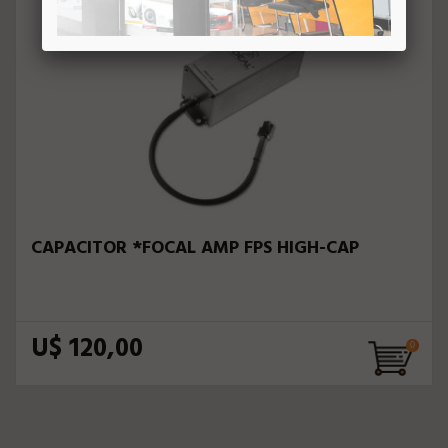
CAPACITOR *FOCAL AMP FPS HIGH-CAP
U$ 120,00