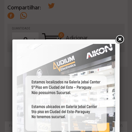
Compartilhar:
QUANTIDADE
0
-
Adicionar
+
ao orçamento
VEJA MAIS
Focal
37495