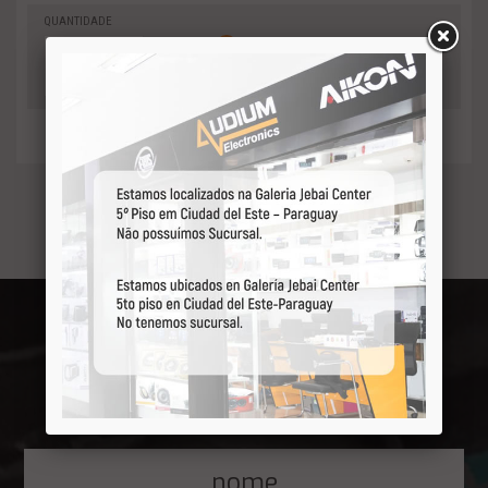
QUANTIDADE
0
-
Adicionar
+
ao orçamento
Receba por primeiro
nossas ofertas