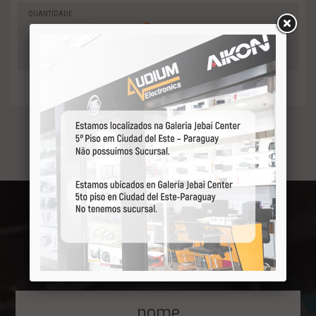
QUANTIDADE
0
-
Adicionar
+
ao orçamento
Receba por primeiro
nossas ofertas