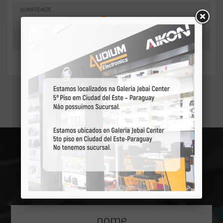
QUANTIDADE
0
-
Adicionar
+
ao orçamento
Receba por primeiro
nossas ofertas