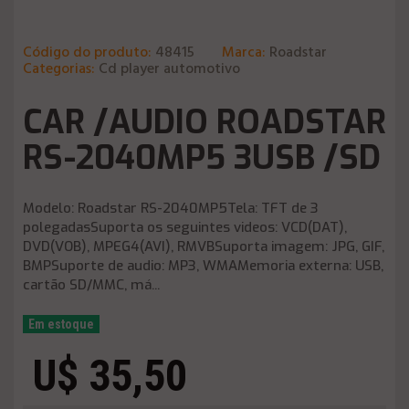
Código do produto:
48415
Marca:
Roadstar
Categorias:
Cd player automotivo
CAR /AUDIO ROADSTAR
RS-2040MP5 3USB /SD
Modelo: Roadstar RS-2040MP5Tela: TFT de 3
polegadasSuporta os seguintes videos: VCD(DAT),
DVD(VOB), MPEG4(AVI), RMVBSuporta imagem: JPG, GIF,
BMPSuporte de audio: MP3, WMAMemoria externa: USB,
cartão SD/MMC, má...
Em estoque
U$ 35,50