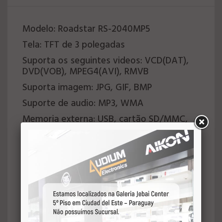
Modelo: Roadstar RS-2040MP5
Tela: TFT de 3 polegadas
Suporta os seguintes videos: VCD(DAT),
DVD(VOB), MPEG4(AVI), RMVB
Suporta imagem: JPG, GIF, BMP
Suporte de audio: MP3, WMA
Memoria externa: USB, cartão SD/MMC,
máx. 32 Gb
1 Saída de video RCA
1 entrada RCA para câmera trasseira
2 saídas de linha RCA
Potência RMS: 4 x 45 Watts
Radio FM