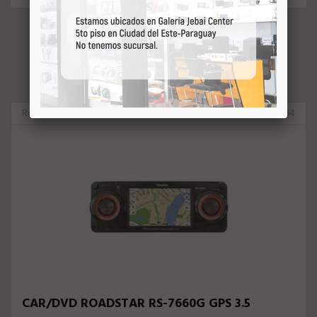
VEJA MAIS
Roadstar
3964
CAR/DVD ROADSTAR RS-7660G GPS 3.5