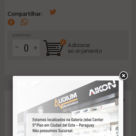
Compartilhar:
QUANTIDADE
0
-
Adicionar
+
ao orçamento
DESCRIÇÄO DO PRODUTO