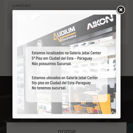
QUANTIDADE
0
-
Adicionar
+
ao orçamento
Receba por primeiro
nossas ofertas