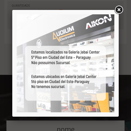
QUANTIDADE
0
-
Adicionar
+
ao orçamento
Receba por primeiro
nossas ofertas