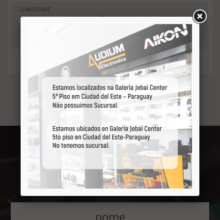
QUANTIDADE
0
-
Adicionar
+
ao orçamento
Receba por primeiro
nossas ofertas