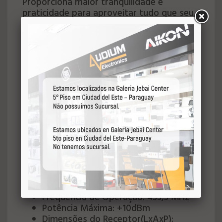
Proporciona maior tranquilidade e
praticidade para aproveitar tudo que seu
som oferece. Possui carcaça de plástico
rígido com alta resistência ao desgaste e
capa de proteção com acabamento na cor
amarela, formando um produto confiável
e personalizado feito sob medida para
você.
Características:
Alcance Máximo: até 300m
Tensão de operação Receptor: 6 a
16VDC
Tensão de Operação Controle: 1,8 a
3,6V (Bateria CR2032)
Consumo Receptor: 30mA
Consumo Controle: 7mA
Modulação: FSK
Frequência de Operação: 433,5 MHz
Potência Máxima: +10dBm
Dimensões do Receptor(LxAxP):