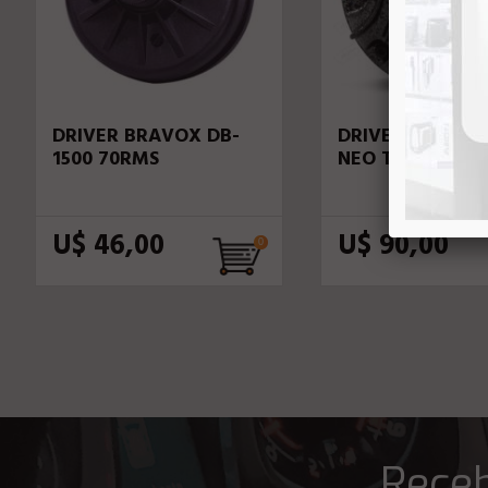
DRIVER BRAVOX DB-
DRIVER EROS ET
1500 70RMS
NEO TITANIUM 
U$ 46,00
U$ 90,00
Receb