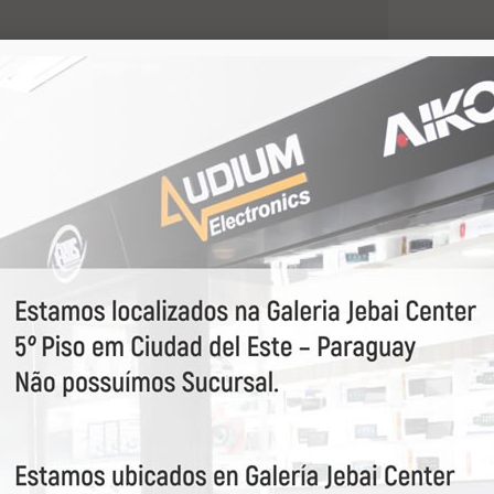
VEJA MAIS
16582
Eros
57530
Midi