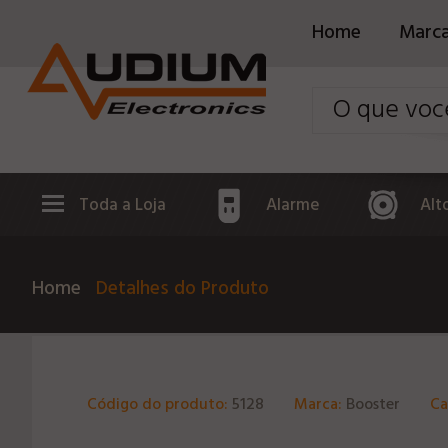
Home
Marc
Toda a Loja
Alarme
Alt
Home
Detalhes do Produto
Código do produto:
5128
Marca:
Booster
Ca