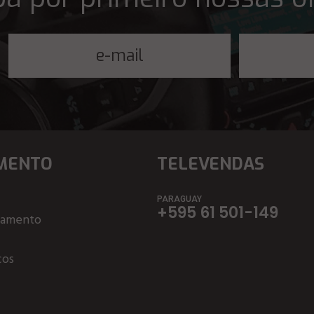
MENTO
TELEVENDAS
PARAGUAY
+595 61 501-149
çamento
ços