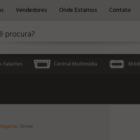
as
Vendedores
Onde Estamos
Contato
o-falantes
Central Multimídia
Módu
tegorias:
Driver