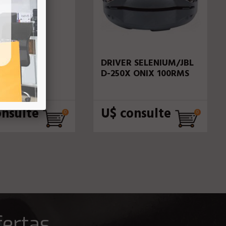
 MIDI MD-
DRIVER SELENIUM/JBL
 800W
D-250X ONIX 100RMS
onsulte
U$ consulte
fertas