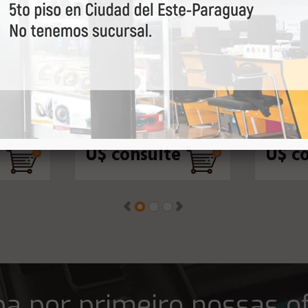
D-44
DRIVER EROS EFD-4125
DRIVER
60RMS
2" 125RMS
DU800
U$ consulte
U$ c
a por primeiro nossas o