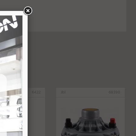
6422
Jbl
68390