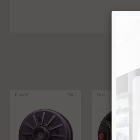
Bravox
17411
Eros