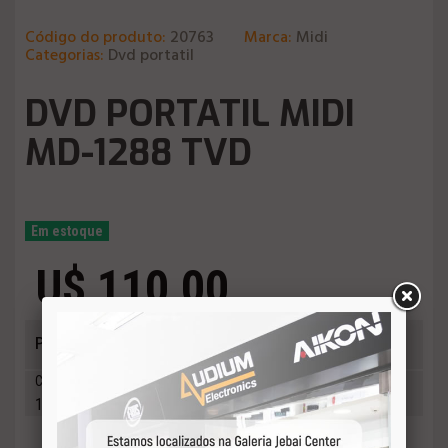
Código do produto:
20763
Marca:
Midi
Categorias:
Dvd portatil
DVD PORTATIL MIDI
MD-1288 TVD
Em estoque
U$ 110,00
Preço em R$ 577,50
Cotação 06/08/2026
R$ 5.25
1U$ =