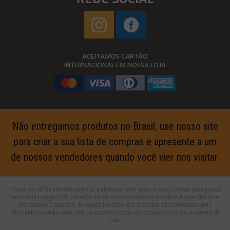
ACEITAMOS CARTÃO
INTERNACIONAL EM NOSSA LOJA
Não entregamos produtos no Brasil, use nosso site
para criar a sua lista de compras e apresente a um
de nossos vendedores quando você vier nos visitar.
Preços em dólar sem IVA sujeitos a alteração sem aviso prévio, clientes paraguaios
necessitam pagar IVA. Consulte um de nossos vendedores sobre disponibilidade
de estoque e garantia. As especificações dos produtos são fornecidas pelo
fabricante havendo variações de características do produto conforme o número do
lote.