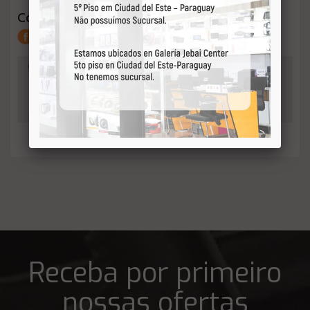
Compartilhar:
QUANTIDADE
0
-
Adicionar
+
ao orçamento
Receba por primeiro
nossas ofertas