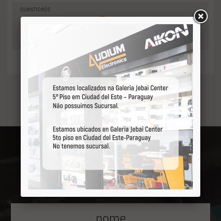
QUANTIDADE
0
-
Adicionar
+
ao orçamento
Receba por primeiro
nossas ofertas