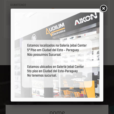
QUANTIDADE
0
-
Adicionar
+
ao orçamento
Receba por primeiro
nossas ofertas