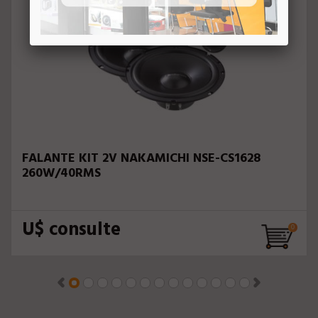
FALANTE KIT 2V NAKAMICHI NSE-CS1628
260W/40RMS
U$ consulte