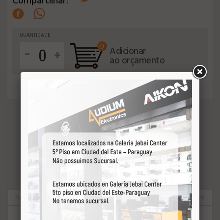
Compartilhar:
QUANTIDADE
0
-
Adicionar
+
ao orçamento
VEJA MAIS
Nakamichi
90650