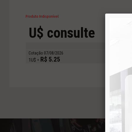
Produto Indisponível
U$ consulte
Com
QU
Cotação 07/08/2026
R$ 5.25
1U$ =