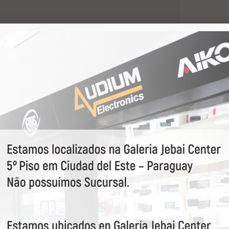
partilhar:
ANTIDADE
0
-
Adicionar
+
ao orçamento