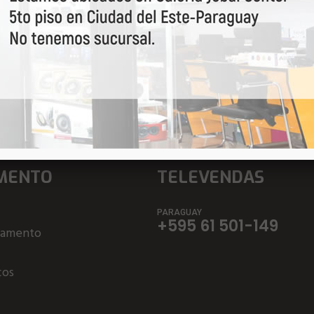
a por primeiro nossas o
MENTO
TELEVENDAS
PARAGUAY
+595 61 501-149
çamento
ços