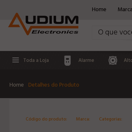
Home
Marc
Toda a Loja
Alarme
Alt
Home
Detalhes do Produto
Código do produto:
Marca:
Categorias: