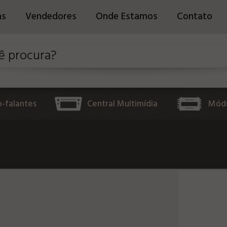
as
Vendedores
Onde Estamos
Contato
o-falantes
Central Multimídia
Módu