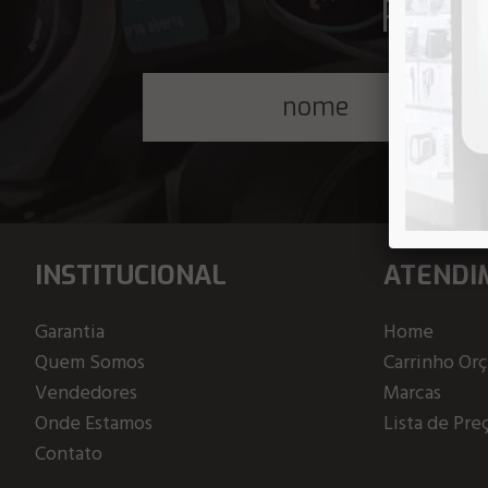
Receb
INSTITUCIONAL
ATENDI
Garantia
Home
Quem Somos
Carrinho Or
Vendedores
Marcas
Onde Estamos
Lista de Pre
Contato