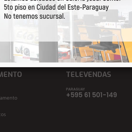
a por primeiro nossas o
MENTO
TELEVENDAS
PARAGUAY
+595 61 501-149
çamento
ços