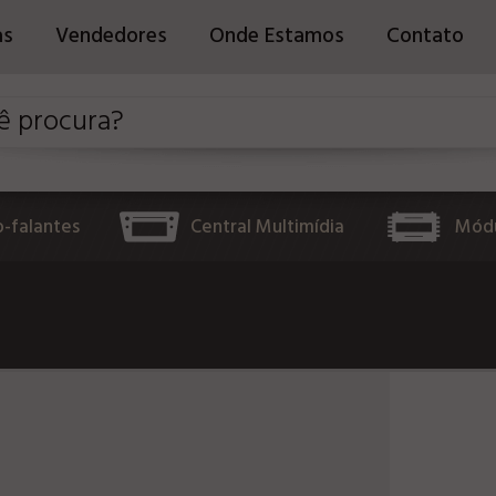
as
Vendedores
Onde Estamos
Contato
o-falantes
Central Multimídia
Módu