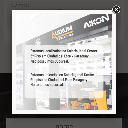
QUANTIDADE
0
-
Adicionar
+
ao orçamento
Receba por primeiro
nossas ofertas