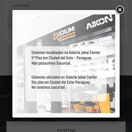
QUANTIDADE
0
-
Adicionar
+
ao orçamento
Receba por primeiro
nossas ofertas