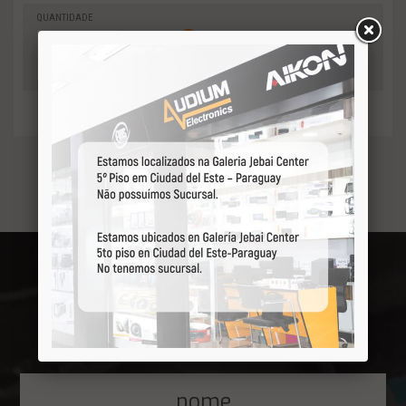
QUANTIDADE
0
-
Adicionar
+
ao orçamento
Receba por primeiro
nossas ofertas