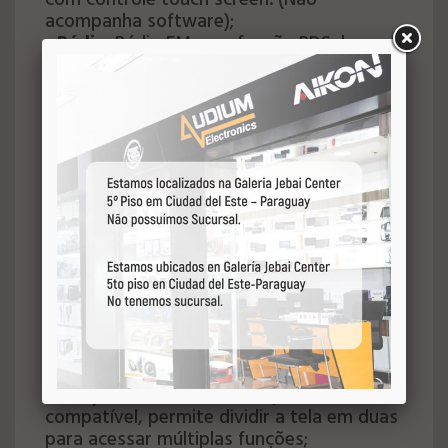
com controle touch screen. (Não
acompanha software);
-
Rádio
: Rádio FM com função RDS, busca
automática e memorização de até 18
estações. Rádio AM com memorização de
até 12 estações;
-
Bluetooth Hands-Free/Música A2DP:
Permite realizar, receber ligações e
reproduzir arquivos de áudio;
-
WI-FI:
Conexão dual Wi-Fi 2.4 GHz e 5.0
GHz com antena integrada;
-
Câmera de ré:
Ativação automática da
câmera ao engatar a marcha ré. (Câmera
opcional).
-
Câmera Frontal:
Ativação automática
da câmera ao desengatar a marcha ré.
(Câmera opcional). Desativa a entrada AV
Aux quando instalada;
-
Função multi tela:
Se o aplicativo for
compatível, permite dividir a tela em duas
para acessar múltiplas funções;