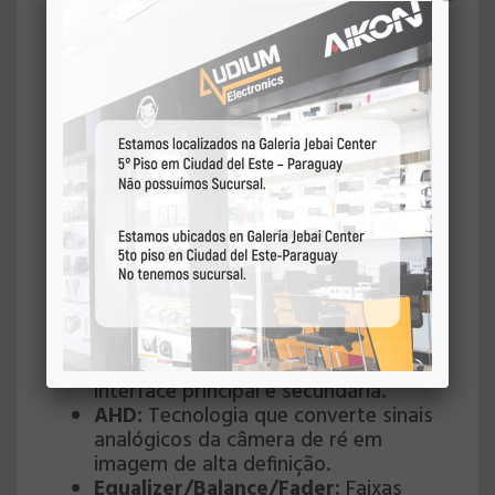
automática da câmera ao desengatar
a marcha ré. (Câmera opcional).
Compatível com câmera 720p/1080p.
Desativa a entrada AV Aux quando
instalada.
Cor das Teclas:
RGB. Permite alternar
as cores de iluminação das teclas do
aparelho.
WI-FI:
Conexão Dual Wi-Fi 2.4 Ghz e
5.0 Ghz com antena Integrada.
Função Multi Tela:
Se o aplicativo for
compatível, permite dividir a tela em
duas para acessar múltiplas funções.
Função Multi UI:
Permite a
personalização da interface da
multimídia com múltiplas escolhas da
interface principal e secundária.
AHD:
Tecnologia que converte sinais
analógicos da câmera de ré em
imagem de alta definição.
Equalizer/Balance/Fader:
Faixas