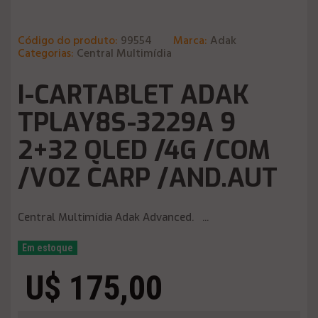
Código do produto:
99554
Marca:
Adak
Categorias:
Central Multimídia
I-CARTABLET ADAK
TPLAY8S-3229A 9
2+32 QLED /4G /COM
/VOZ CARP /AND.AUT
Central Multimídia Adak Advanced. ...
Em estoque
U$ 175,00