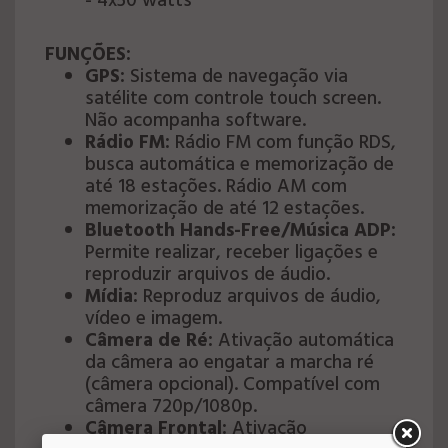
- 4x50 watts
FUNÇÕES:
GPS:
Sistema de navegação via
satélite com controle touch screen.
Não acompanha software.
Rádio FM:
Rádio FM com função RDS,
busca automática e memorização de
até 18 estações. Rádio AM com
memorização de até 12 estações.
Bluetooth Hands-Free/Música ADP:
Permite realizar, receber ligações e
reproduzir arquivos de áudio.
Mídia:
Reproduz arquivos de áudio,
vídeo e imagem.
Câmera de Ré:
Ativação automática
da câmera ao engatar a marcha ré
(câmera opcional). Compatível com
câmera 720p/1080p.
Câmera Frontal:
Ativação