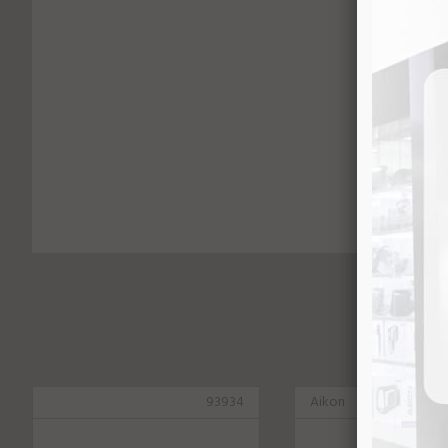
93934
Aikon