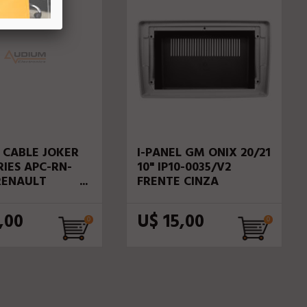
 CABLE JOKER
I-PANEL GM ONIX 20/21
RIES APC-RN-
10" IP10-0035/V2
RENAULT
FRENTE CINZA
E 14/19
,00
U$ 15,00