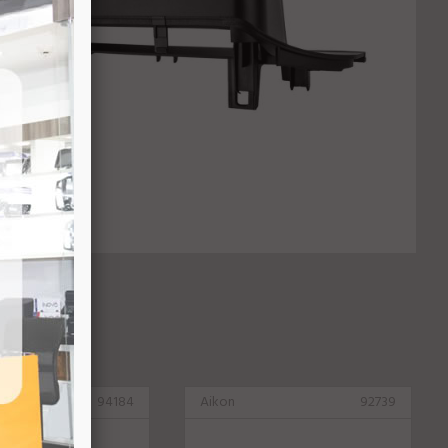
94184
Aikon
92739