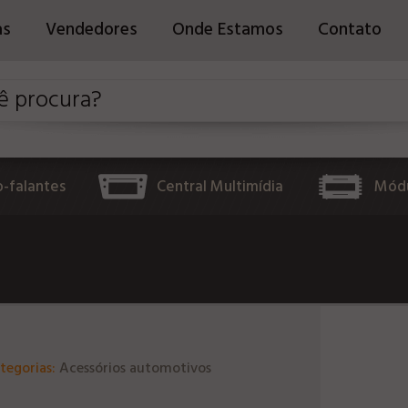
as
Vendedores
Onde Estamos
Contato
o-falantes
Central Multimídia
Módu
tegorias:
Acessórios automotivos