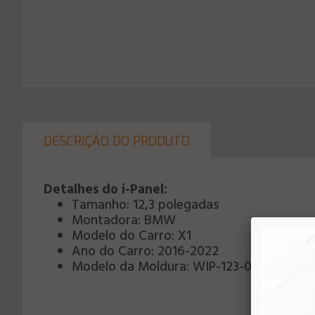
DESCRIÇÄO DO PRODUTO
Detalhes do i-Panel:
Tamanho: 12,3 polegadas
Montadora: BMW
Modelo do Carro: X1
Ano do Carro: 2016-2022
Modelo da Moldura: WIP-123-0010