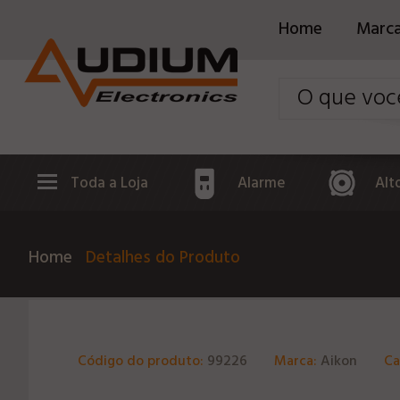
Home
Marc
Toda a Loja
Alarme
Alt
Home
Detalhes do Produto
Código do produto:
99226
Marca:
Aikon
Ca