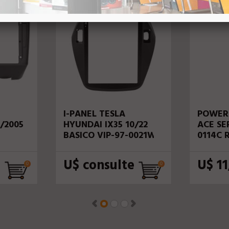
I-PANEL TESLA
POWER
/2005
HYUNDAI IX35 10/22
ACE SE
BASICO VIP-97-0021W
0114C 
FLUENC
U$ consulte
U$ 11