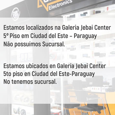
VEJA MAIS
96454
Adak
97437
Joker