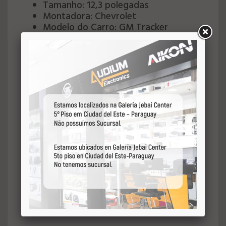
Tamanho: 12,3 polegadas
Montadora: Chevrolet
Modelo do Carro: GM Tracker
Ano do Carro: 2019-2021
Cor do Produto: Preto
Modelo da Moldura: WIP-123-007