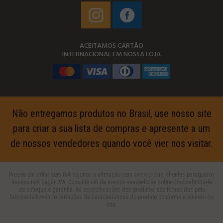
ACEITAMOS CARTÃO
INTERNACIONAL EM NOSSA LOJA
Não entregamos produtos no Brasil, use nosso site
para criar a sua lista de compras e apresente a um
de nossos vendedores quando você vier nos visitar.
Preços em dólar sem IVA sujeitos a alteração sem aviso prévio, clientes paraguaios
necessitam pagar IVA. Consulte um de nossos vendedores sobre disponibilidade
de estoque e garantia. As especificações dos produtos são fornecidas pelo
fabricante havendo variações de características do produto conforme o número do
lote.