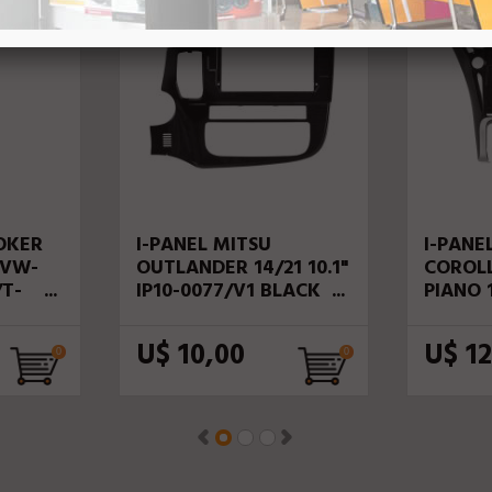
OKER
I-PANEL MITSU
I-PANE
-VW-
OUTLANDER 14/21 10.1"
COROLL
/T-
IP10-0077/V1 BLACK
PIANO 1
IVUS
PIANO
0028/V
U$ 10,00
U$ 12