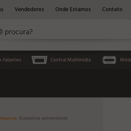
as
Vendedores
Onde Estamos
Contato
o-falantes
Central Multimídia
Módu
tegorias:
Acessórios automotivos