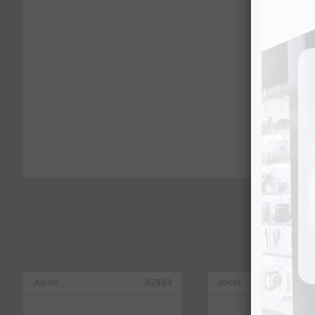
Aikon
92883
Joker