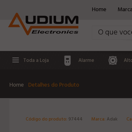
Home
Marc
Toda a Loja
Alarme
Alt
Home
Detalhes do Produto
Código do produto:
97444
Marca:
Adak
Ca