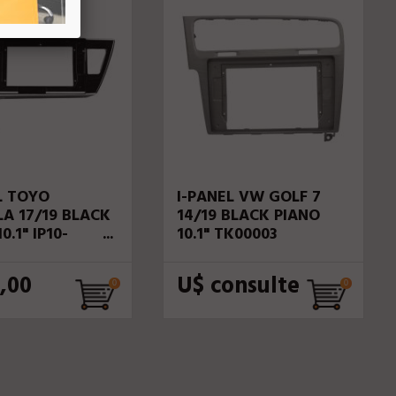
L TOYO
I-PANEL VW GOLF 7
A 17/19 BLACK
14/19 BLACK PIANO
0.1" IP10-
10.1" TK00003
1
,00
U$ consulte