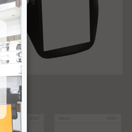
91527
Aikon
95617