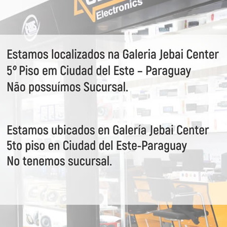
VEJA MAIS
94733
Aikon
91367
Aikon