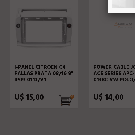
I-PANEL CITROEN C4
POWER CABLE J
PALLAS PRATA 08/16 9"
ACE SERIES APC
IP09-0113/V1
0138C VW POLO
CROSS/GOLF7/N
U$ 15,00
U$ 14,00