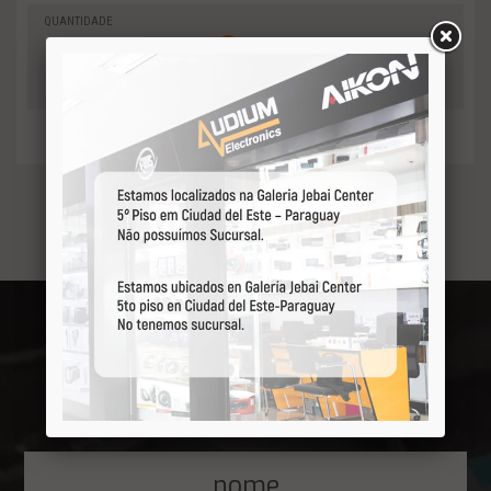
QUANTIDADE
0
-
Adicionar
+
ao orçamento
Receba por primeiro
nossas ofertas