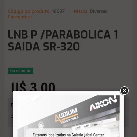
Código do produto:
16087
Marca:
Diversas
Categorias:
LNB P /PARABOLICA 1
SAIDA SR-320
Em estoque
U$ 3,00
Preço em R$ 15,75
Cotação 07/08/2026
R$ 5.25
1U$ =