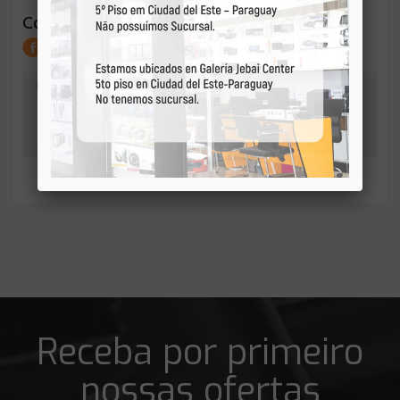
Compartilhar:
QUANTIDADE
0
-
Adicionar
+
ao orçamento
Receba por primeiro
nossas ofertas