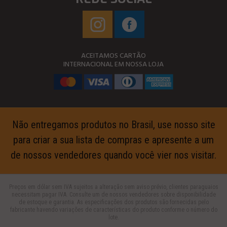
ACEITAMOS CARTÃO
INTERNACIONAL EM NOSSA LOJA
Não entregamos produtos no Brasil, use nosso site
para criar a sua lista de compras e apresente a um
de nossos vendedores quando você vier nos visitar.
Preços em dólar sem IVA sujeitos a alteração sem aviso prévio, clientes paraguaios
necessitam pagar IVA. Consulte um de nossos vendedores sobre disponibilidade
de estoque e garantia. As especificações dos produtos são fornecidas pelo
fabricante havendo variações de características do produto conforme o número do
lote.