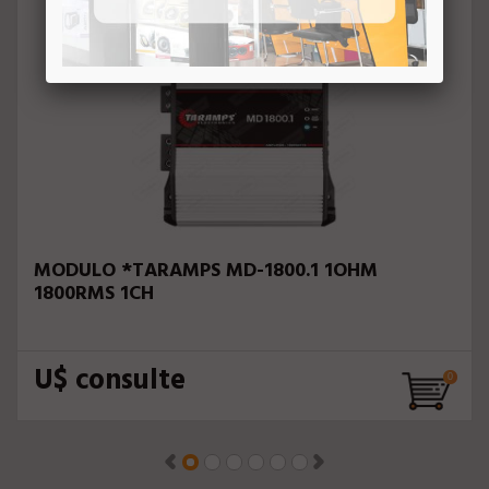
MODULO *TARAMPS MD-1800.1 1OHM
1800RMS 1CH
U$ consulte