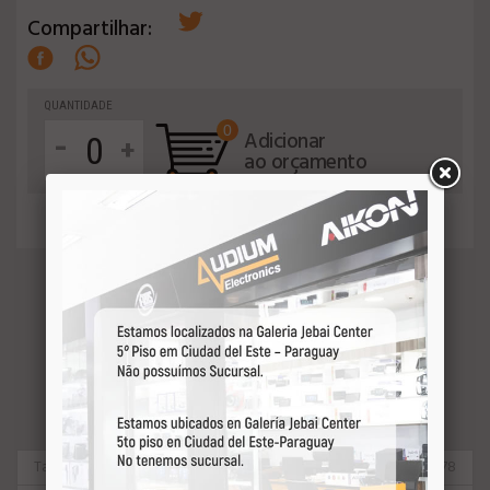
Compartilhar:
QUANTIDADE
0
-
Adicionar
+
ao orçamento
VEJA MAIS
Taramps
70478