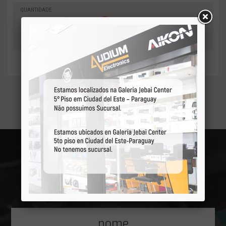
QUANTIDADE
0
-
Adicionar
+
ao orçamento
Receba por primeiro
nossas ofertas