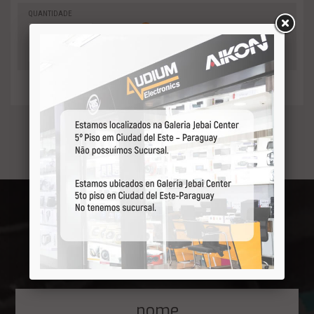
QUANTIDADE
0
-
Adicionar
+
ao orçamento
Receba por primeiro
nossas ofertas