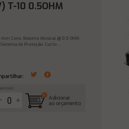
) T-10 0.5OHM
43 mm Cons. Máximo Musical @ 0,5 OHM:
stema de Proteção: Curto ...
partilhar:
ANTIDADE
0
-
Adicionar
+
ao orçamento