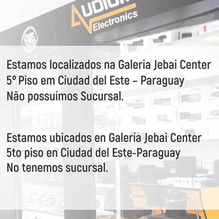
 WRMS
000 WRMS
0 WRMS
HM: 110Amp. (100Hz)
VEJA MAIS