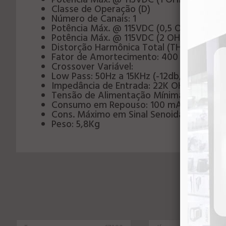
Potência Máx. @ 115VDC (1 OHM): 6.400
Classe de Operação (D)
Número de Canais: 1
Potência Máx. @ 115VDC (0,5 OHM): 10.
Potência Máx. @ 115VDC (2 OHMS): 3.80
Distorção Harmônica Total (THD): 0,2%
Fator de Amortecimento: 400
Crossover Variável:
Low Pass: 50Hz a 15KHz (-12db/8ª)
Impedância de Entrada: 22K OHMS
Tensão de Alimentação Mínima: 40VDC
Consumo em Repouso: 100 mA
Cons. Máximo em Sinal Senoidal @ 0,5 O
Peso: 5,8Kg