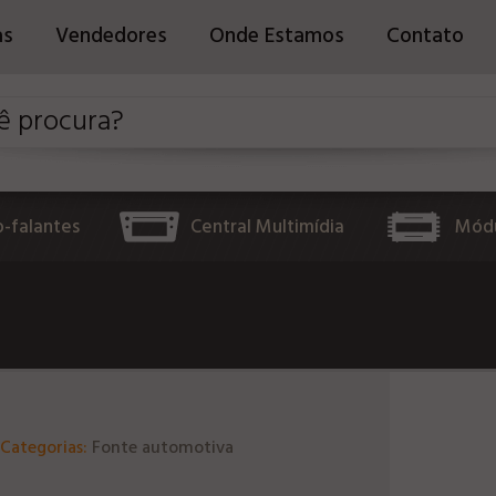
as
Vendedores
Onde Estamos
Contato
o-falantes
Central Multimídia
Módu
Categorias:
Fonte automotiva