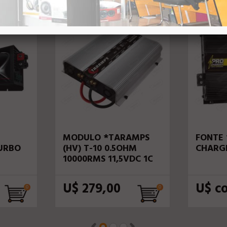
26048
Taramps
26758
Taramps
MODULO *TARAMPS
FONTE
URBO
(HV) T-10 0.5OHM
CHARG
10000RMS 11,5VDC 1CH
U$ 279,00
U$ c