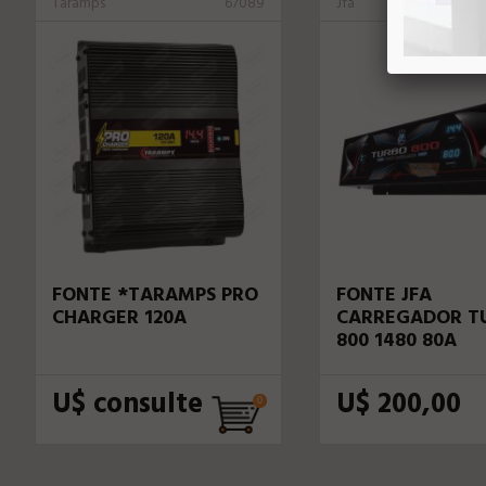
Taramps
67089
Jfa
FONTE *TARAMPS PRO
FONTE JFA
CHARGER 120A
CARREGADOR T
800 1480 80A
U$ consulte
U$ 200,00