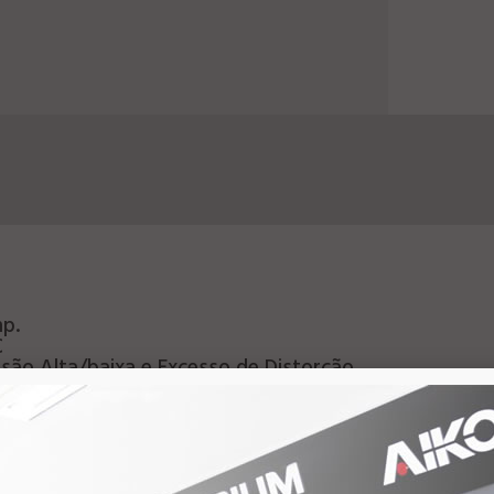
p.
C
nsão Alta/baixa e Excesso de Distorção
z): 0 a 10dB (50Hz)
B)
vel a 100%)