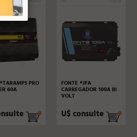
70492
Jfa
54874
 *TARAMPS PRO
FONTE *JFA
ER 60A
CARREGADOR 100A BI
VOLT
onsulte
U$ consulte