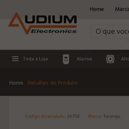
Home
Marc
Toda a Loja
Alarme
Alt
Home
Detalhes do Produto
Código do produto:
26758
Marca:
Taramps