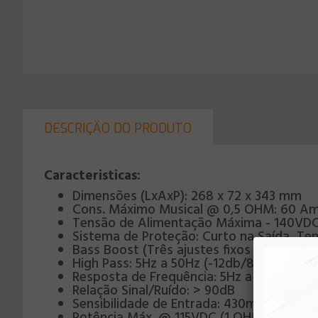
DESCRIÇÄO DO PRODUTO
Caracteristicas:
Dimensões (LxAxP): 268 x 72 x 343 mm
Cons. Máximo Musical @ 0,5 OHM: 60 Am
Tensão de Alimentação Máxima - 140VD
Sistema de Proteção: Curto na Saída, Te
Bass Boost (Três ajustes fixos 50-60-80H
High Pass: 5Hz a 50Hz (-12db/8ª)
Resposta de Frequência: 5Hz a 15KHz (-3d
Relação Sinal/Ruído: > 90dB
Sensibilidade de Entrada: 430mV (Com Le