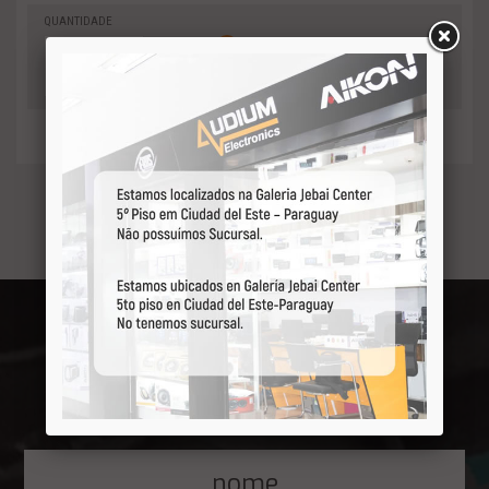
QUANTIDADE
0
-
Adicionar
+
ao orçamento
Receba por primeiro
nossas ofertas