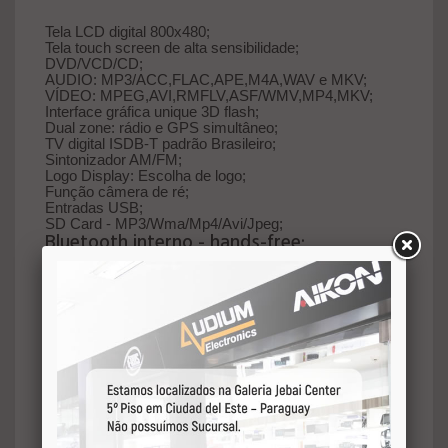
Tela LCD digital 800x480;
Tela touch screen de alta sensibilidade;
DVD/VCD/CD;
AUDIO: MP3/ACC,FLAC,APE,M4A,WAV e MKV;
VÍDEO: MPEG,AVI,RMFLV,ASF/WMV,MP4,MKV;
Interface gráfica unique 3D flash;
Dual zone: rádio e GPS simultâneo;
TV digital ISDB-T padrão Brasileiro;
Sintonizador AM/FM;
Logo Display: Escolha de logo;
Função câmera de ré;
Entradas USB;
SD Card - MP3/Wma/Mp4/Avi/Jpeg;
Bluetooth interno - hands-free;
GPS - sistema de navegação 3D;
Mantém o controle de volante Original;
Saída de áudio amplificada 4X45W;
Saídas pré-amplificadas RCA;
Processador de áudio DSP;
Reproduz formato de vídeo full HD 1080P;
Escolha de papel de parede;
Suporta cartão de memória de até 32Gb;
CPU Mt3360 ARM11 837MHz;