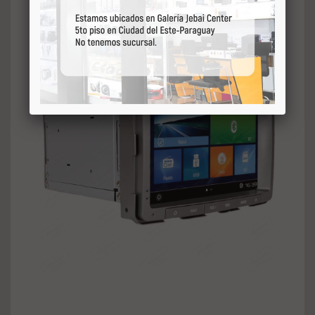
256Mb DDR ll de ROM;
Produto Plug & Play – Original;