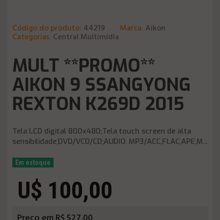
Código do produto:
44219
Marca:
Aikon
Categorias:
Central Multimídia
MULT **PROMO**
AIKON 9 SSANGYONG
REXTON K269D 2015
Tela LCD digital 800x480;Tela touch screen de alta
sensibilidade;DVD/VCD/CD;AUDIO: MP3/ACC,FLAC,APE,M...
Em estoque
U$ 100,00
Preço em R$ 527,00