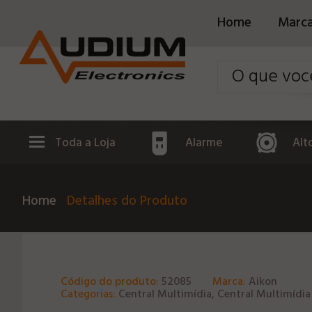
Home
Marc
Toda a Loja
Alarme
Alt
Home
Detalhes do Produto
Código do produto:
52085
Marca:
Aikon
Categorias:
Central Multimídia, Central Multimídia