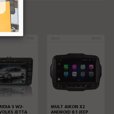
17565
Aikon
84291
IDIA S W2-
MULT AIKON X2
VOLKS JETTA
ANDROID 8.1 JEEP