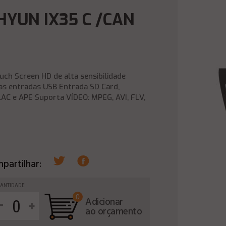
HYUN IX35 C /CAN
ouch Screen HD de alta sensibilidade
s entradas USB Entrada SD Card,
LAC e APE Suporta VÍDEO: MPEG, AVI, FLV,
partilhar:
ANTIDADE
0
-
Adicionar
+
ao orçamento