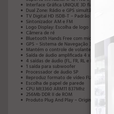
Interface Gráfica UNIQUE 3D flash
Dual Zone: Rádio e GPS simultâneo
TV Digital HD ISDB-T – Padrão Brasileiro
Sintonizador AM e FM
Logo Display: Escolha de logo
Câmera de ré
Bluetooth Hands Free com microfone ext
GPS – Sistema de Navegação 3D
Mantém o controle de volante original
Saída de áudio amplificada 4 x 45 W
4 saídas de áudio (FL, FR, RL e RR)
1 saída para subwoofer
Processador de áudio SP
Reproduz formato de vídeo FULL HD 108
Escolha de papel de parede
CPU Mt3360 ARM11 837Mhz
256Mb DDR II de ROM
Produto Plug And Play – Original