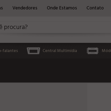
as
Vendedores
Onde Estamos
Contato
o-falantes
Central Multimídia
Módu