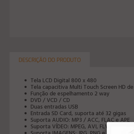
DESCRIÇÄO DO PRODUTO
Tela LCD Digital 800 x 480
Tela capacitiva Multi Touch Screen HD de 
Função de espelhamento 2 way
DVD / VCD / CD
Duas entradas USB
Entrada SD Card, suporta até 32 gigas
Suporta AUDIO: MP3 / ACC, FLAC e APE
Suporta VÍDEO: MPEG, AVI, FLV, MP4, 
Suporta IMAGENS: JPG, PNG e GIF