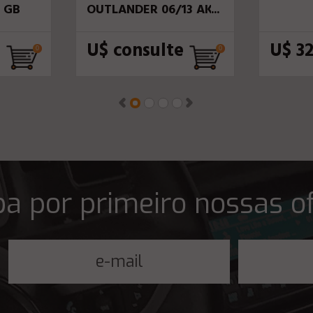
 GB
OUTLANDER 06/13 AK-
56040C
e
U$ consulte
U$ 3
a por primeiro nossas o