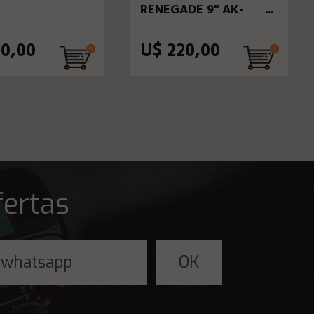
RENEGADE 9" AK-
44047W-DSP PNE/PCD
20,00
U$ 220,00
fertas