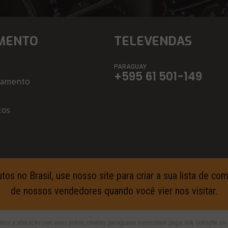
MENTO
TELEVENDAS
PARAGUAY
+595 61 501-149
çamento
ços
s no Brasil, use nosso site para criar a sua lista de c
de nossos vendedores quando você vier nos visitar.
itos a alteração sem aviso prévio, clientes paraguaios necessitam pagar IVA. Consulte 