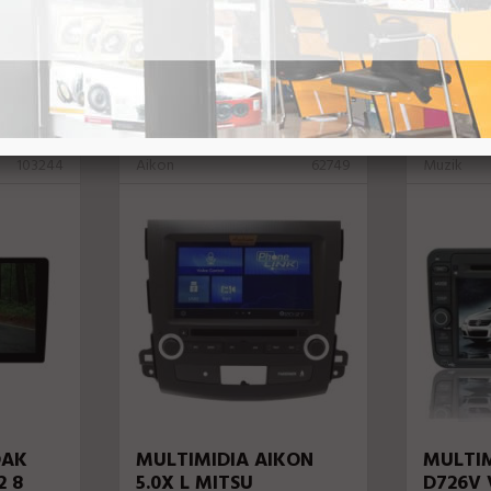
VEJA MAIS
103244
Aikon
62749
Muzik
DAK
MULTIMIDIA AIKON
MULTIM
2 8
5.0X L MITSU
D726V 