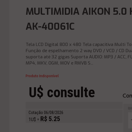
MULTIMIDIA AIKON 5.0 
AK-40061C
Tela LCD Digital 800 x 480 Tela capacitiva Multi T
Função de espelhamento 2 way DVD / VCD / CD Dua
suporta até 32 gigas Suporta AUDIO: MP3 / ACC, F
MP4, MKV, OGM, MOV e RMVB S...
Produto Indisponível
U$ consulte
Com
QU
Cotação 06/08/2026
R$ 5.25
1U$ =