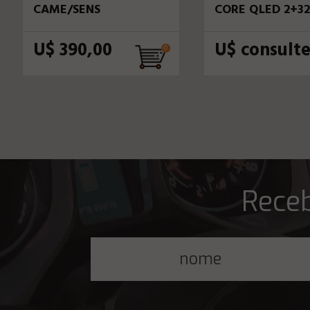
CAME/SENS
CORE QLED 2+32
U$ 390,00
U$ consult
Receb