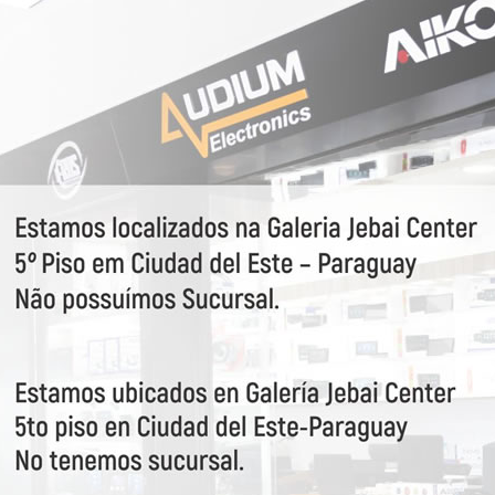
erno
0p