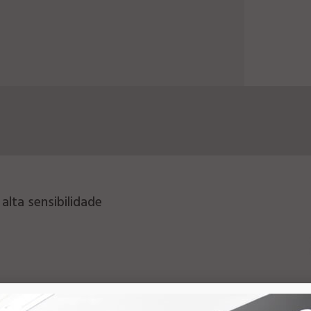
alta sensibilidade
MKV, OGM, MOV e RMVB