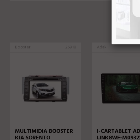
Booster
26918
Adak
MULTIMIDIA BOOSTER
I-CARTABLET A
KIA SORENTO
LINK8WF-M0932