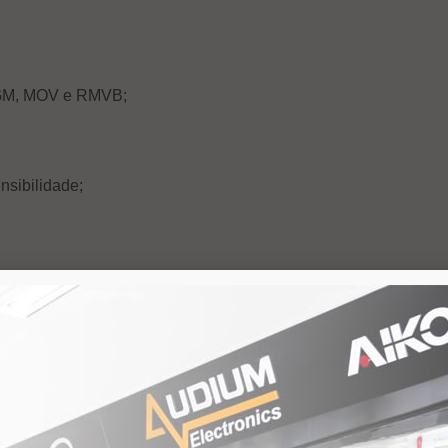
OGM, MOV e RMVB;
nsibilidade;