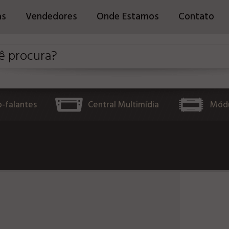
as
Vendedores
Onde Estamos
Contato
o-falantes
Central Multimídia
Módu