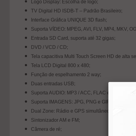
Logo Display: Escolha de logo;
TV Digital HD ISDB-T – Padrão Brasileiro;
Interface Gráfica UNIQUE 3D flash;
Suporta VÍDEO: MPEG, AVI, FLV, MP4, MKV, 
Entrada SD Card, suporta até 32 gigas;
DVD / VCD / CD;
Tela capacitiva Multi Touch Screen HD de alta se
Tela LCD Digital 800 x 480;
Função de espelhamento 2 way;
Duas entradas USB;
Suporta AUDIO: MP3 / ACC, FLAC e APE;
Suporta IMAGENS: JPG, PNG e GIF;
Dual Zone: Rádio e GPS simultâneo;
Sintonizador AM e FM;
Câmera de ré;