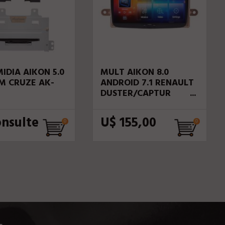
IDIA AIKON 5.0
MULT AIKON 8.0
M CRUZE AK-
ANDROID 7.1 RENAULT
DUSTER/CAPTUR
8"S/DVD AS-41031W
STV
onsulte
U$ 155,00