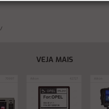
m/
VEJA MAIS
70997
Aikon
42727
Aikon