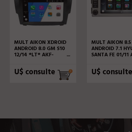
MULT AIKON XDROID
MULT AIKON 8.5
ANDROID 8.0 GM S10
ANDROID 7.1 HY
12/14 *LT* AKF-
SANTA FE 01/11
12070W STV
40030W
U$ consulte
U$ consult