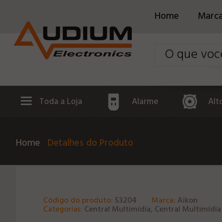
Home
Marc
Toda a Loja
Alarme
Alt
Home
Detalhes do Produto
Código do produto:
53204
Marca:
Aikon
Categorias:
Central Multimídia, Central Multimídia