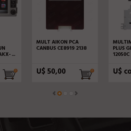
MULT AIKON PCA
MULTIM
UN
CANBUS CE8919 2138
PLUS G
 AKX-
12050C
e
U$ 50,00
U$ c