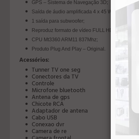
GPS – Sistema de Navegação 3D;
Saída de áudio amplificada 4 x 45 W;
1 saída para subwoofer;
Reproduz formato de vídeo FULL HD 1080p;
CPU Mt3360 ARM11 837Mhz;
Produto Plug And Play – Original.
Acessórios:
Tunner TV one seg
Conectores da TV
Controle
Microfone bluetooth
Antena de gps
Chicote RCA
Adaptador de antena
Cabo USB
Conexao dvr
Camera de re
Camera frontal