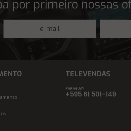
a por primeiro nossas o
MENTO
TELEVENDAS
PARAGUAY
+595 61 501-149
çamento
ços