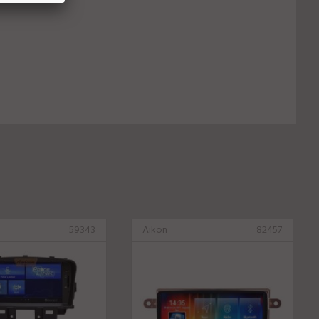
59343
Aikon
82457