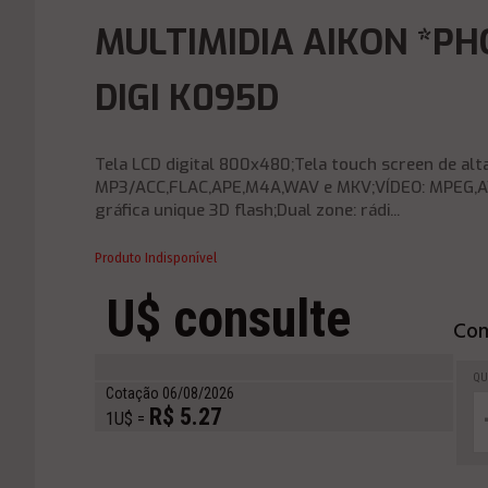
MULTIMIDIA AIKON *PH
DIGI K095D
Tela LCD digital 800x480;Tela touch screen de alt
MP3/ACC,FLAC,APE,M4A,WAV e MKV;VÍDEO: MPEG,A
gráfica unique 3D flash;Dual zone: rádi...
Produto Indisponível
U$ consulte
Com
QU
Cotação 06/08/2026
R$ 5.27
1U$ =