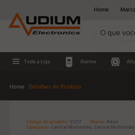
Home
Marc
Toda a Loja
Alarme
Alt
Home
Detalhes do Produto
Código do produto:
51217
Marca:
Aikon
Categorias:
Central Multimídia, Central Multimídia