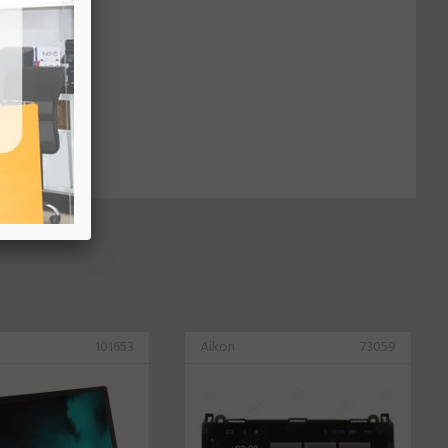
101653
Aikon
73059