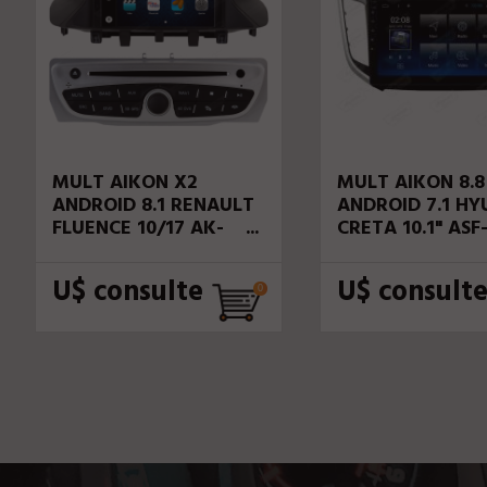
MULT AIKON X2
MULT AIKON 8.8
ANDROID 8.1 RENAULT
ANDROID 7.1 HY
FLUENCE 10/17 AK-
CRETA 10.1" ASF
72021C-DSP
21024W TV HD
U$ consulte
U$ consult