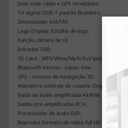
Dual zone: rádio e GPS simultâneo;
TV digital ISDB-T padrão Brasileiro;
Sintonizador AM/FM;
Logo Display: Escolha de logo;
Função câmera de ré;
Entradas USB;
SD Card - MP3/Wma/Mp4/Avi/Jpeg;
Bluetooth interno - hands-free;
GPS - sistema de navegação 3D;
Mantém o controle de volante Original;
Saída de áudio amplificada 4X45W;
Saídas pré-amplificadas RCA;
Processador de áudio DSP;
Reproduz formato de vídeo full HD 1080P;