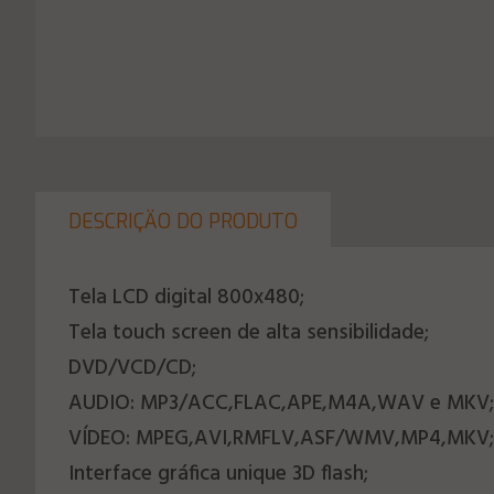
DESCRIÇÄO DO PRODUTO
Tela LCD digital 800x480;
Tela touch screen de alta sensibilidade;
DVD/VCD/CD;
AUDIO: MP3/ACC,FLAC,APE,M4A,WAV e MKV;
VÍDEO: MPEG,AVI,RMFLV,ASF/WMV,MP4,MKV;
Interface gráfica unique 3D flash;