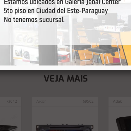
VEJA MAIS
73042
Aikon
69502
Adak