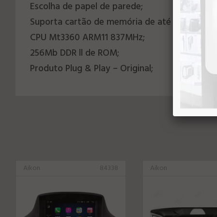
Escolha de papel de parede;
Suporta cartão de memória de até 32Gb;
CPU Mt3360 ARM11 837MHz;
256Mb DDR ll de ROM;
Produto Plug & Play – Original;
Aikon
84338
Aikon