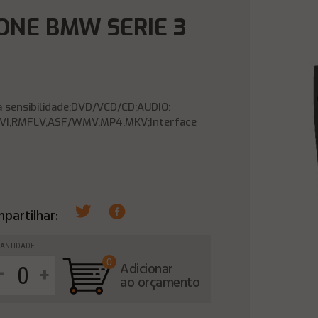
ONE BMW SERIE 3
a sensibilidade;DVD/VCD/CD;AUDIO:
VI,RMFLV,ASF/WMV,MP4,MKV;Interface
partilhar:
ANTIDADE
0
-
Adicionar
+
ao orçamento