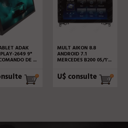
ABLET ADAK
MULT AIKON 8.8
IPLAY-2649 9"
ANDROID 7.1
 COMANDO DE
MERCEDES B200 05/11
E SPRINTER 17 ASF-
27001
onsulte
U$ consulte