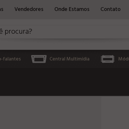
as
Vendedores
Onde Estamos
Contato
o-falantes
Central Multimídia
Módu