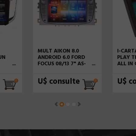
MULT AIKON 8.0
I-CART
UN
ANDROID 6.0 FORD
PLAY T
-
FOCUS 08/13 7" AS-
ALL IN
17021C DVD
VOZ
e
U$ consulte
U$ c