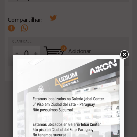
Compartilhar:
QUANTIDADE
0
-
Adicionar
+
ao orçamento
VEJA MAIS