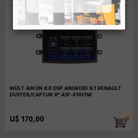
Aikon
85434
MULT AIKON 8.8 DSP ANDROID 8.1 RENAULT
DUSTER/CAPTUR 8" ASF-41031W
U$ 170,00